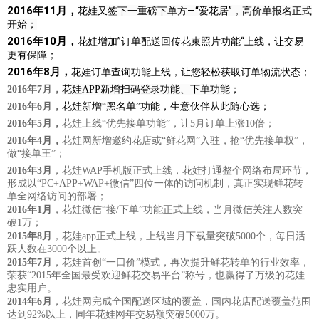
2016年11月
，
花娃又签下一重磅下单方—“爱花居”，高价单报名正式
开始；
2016年10月
，
花娃增加
”订单配送回传花束照片功能“上线，让交易
更有保障；
2016年8月
，
花娃订单查询功能上线，让您轻松获取订单物流状态；
2016年7月
，
花娃APP新增扫码登录功能、下单功能
；
2016年6月
，
花娃新增“黑名单”功能，生意伙伴从此随心选
；
2016年5月，
花娃上线“优先接单功能”，让5月订单上涨10倍；
2016年4月，
花娃网新增
邀约花店或“鲜花网”入驻，抢“优先接单权”，
做“接单王”；
2016年3月
，花娃WAP手机版正式上线，花娃打通整个网络布局环节，
形成以“PC+APP+WAP+微信”四位一体的访问机制，真正实现鲜花转
单全网络访问的部署；
2016年1月
，花娃微信“接/下单”功能正式上线，当月微信关注人数突
破1万；
2015年8月
，花娃app正式上线，上线当月下载量突破5000个，每日活
跃人数在3000个以上。
2015年7月
，花娃首创“一口价”模式，再次提升鲜花转单的行业效率，
荣获“2015年全国最受欢迎鲜花交易平台”称号，也赢得了万级的花娃
忠实用户。
2014年6月
，花娃网完成全国配送区域的覆盖，国内花店配送覆盖范围
达到92%以上，同年花娃网年交易额突破5000万。