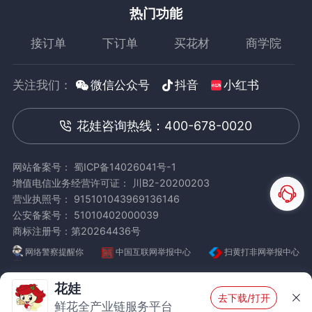
热门功能
接订单
下订单
买花材
商学院
关注我们：
微信公众号
抖音
小红书
花娃咨询热线：400-678-0020
网站备案号： 蜀ICP备14026041号-1
增值电信业务经营许可证： 川B2-20200203
营业执照号： 915101043969136146
公安备案号： 51010402000039
商标注册号：第20264436号
网络警察提醒你
中国互联网举报中心
扫黄打非网举报中心
花娃
去下载/打开
鲜花全产业链服务平台